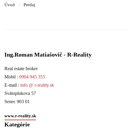
Úvod
Predaj
Ing.Roman Matiašovič - R-Reality
Real estate broker
Mobil :
0904 945 355
E-mail :
info @ r-reality.sk
Svätoplukova 57
Senec 903 01
www.r-reality.sk
Kategórie